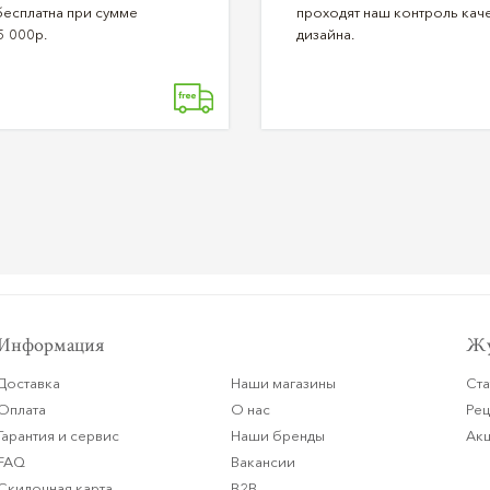
бесплатна при сумме
проходят наш контроль каче
5 000р.
дизайна.
Информация
Жу
Доставка
Наши магазины
Ста
Оплата
О нас
Ре
Гарантия и сервис
Наши бренды
Ак
FAQ
Вакансии
Скидочная карта
B2B