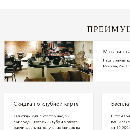
ПРЕИМУЩ
Магазин в
Наш главный ш
Москва, 2-й Хо
Скидка по клубной карте
Беспла
Однажды купив что то у нас, вы
В этом го
присоединяетесь к клубу и можете
ваши зака
расчитывать на получение скидок на
от 10 000р