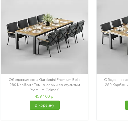
Обеденная зона Gardenini Premium Bella
Обеденная зо
280 Карбон / Темно-серый со стульями
280 Карбон 
Premium Calma S
459 100 р.
В корзину