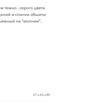
 темно - серого цвета
идений и спинки обшиты
съемный на "молнии",
57 х 60 х 85