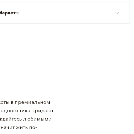
Маркет
✨
асоты в премиальном
родного тика придают
лаждайтесь любимыми
начит жить по-