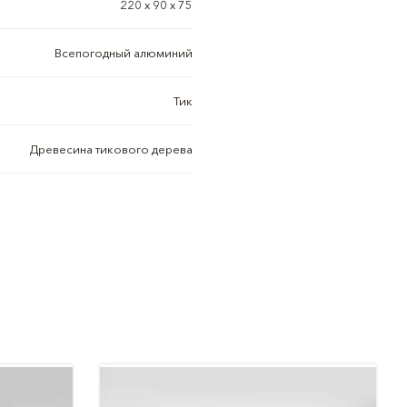
220 х 90 х 75
Всепогодный алюминий
Тик
Древесина тикового дерева