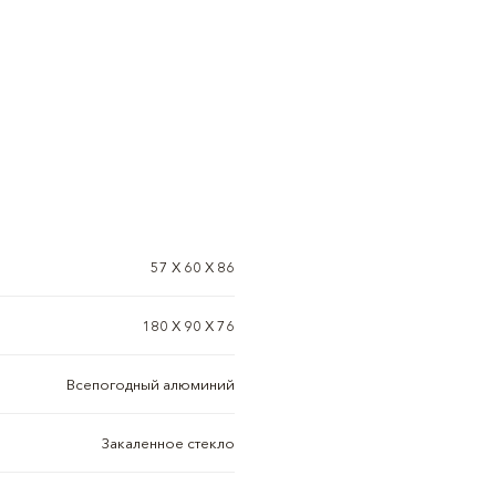
57 Х 60 Х 86
180 Х 90 Х 76
Всепогодный алюминий
Закаленное стекло