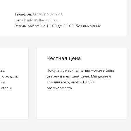
Телефон:
8(495)150-19-18
E-mail:
info@villageclub.ru
Режим работы: с 11-00 до 21-00, без выходных
Честная цена
вас
Покупая у нас что то, вы можете быть
 городом.
уверены в лучшей цене. Мы делаем
рые
все для того, чтобы Вас не
ства и
разочаровать.