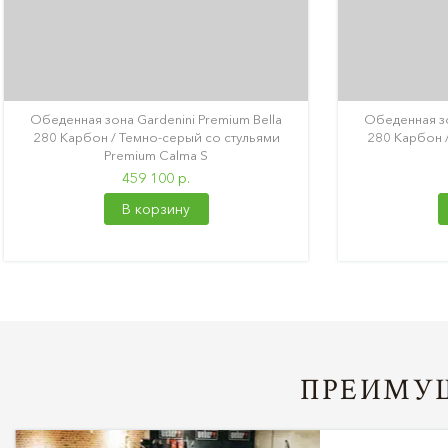
Обеденная зона Gardenini Premium Bella
Обеденная зо
280 Карбон / Темно-серый со стульями
280 Карбон 
Premium Calma S
459 100 р.
В корзину
ПРЕИМУЩ