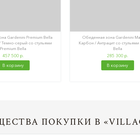
на Gardenini Premium Bella
Обеденная зона Gardenini Ma
/ Темно-серый со стульями
Карбон / Антрацит со стульями
Premium Bella
Bella
457 500 р.
285 300 р.
В корзину
В корзину
ЕСТВА ПОКУПКИ В «VILLA