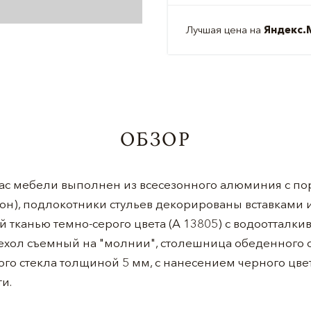
Лучшая цена на
Яндекс.
ОБЗОР
кас мебели выполнен из всесезонного алюминия с 
бон), подлокотники стульев декорированы вставками 
 тканью темно-серого цвета (А 13805) с водоотталк
ехол съемный на "молнии", столешница обеденного с
ого стекла толщиной 5 мм, с нанесением черного цв
и.