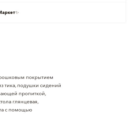
Маркет
✨
порошковым покрытием
из тика, подушки сидений
ивающей пропиткой,
тола глянцевая,
ета с помощью