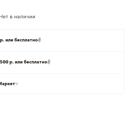
Нет в наличии
р. или бесплатно
✌️
500 р. или бесплатно
✌️
Маркет
✨