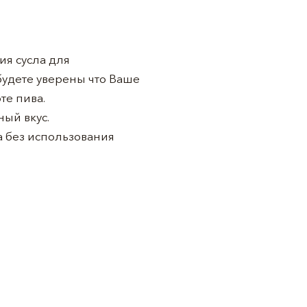
ия сусла для
будете уверены что Ваше
те пива.
ый вкус.
а без использования