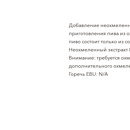
Добавление неохмеленног
приготовления пива из о
пиво состоит только из со
Неохмеленный экстракт B
Внимание: требуется охм
дополнительного охмеле
Горечь EBU: N/A