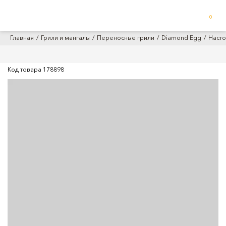
0
Главная
Грили и мангалы
Переносные грили
Diamond Egg
Насто
Код товара
178898