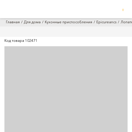
0
Главная
Для дома
Кухонные приспособления
Epicureancs
Лопатк
Код товара
102471