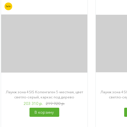
Sale
Лаунж зона 4SIS Копенгаген 5-местная, цвет
Лаунж зона 4SI
светло-серый, каркас под дерево
светло-се
203 310 р.
219 920 р.
В корзину