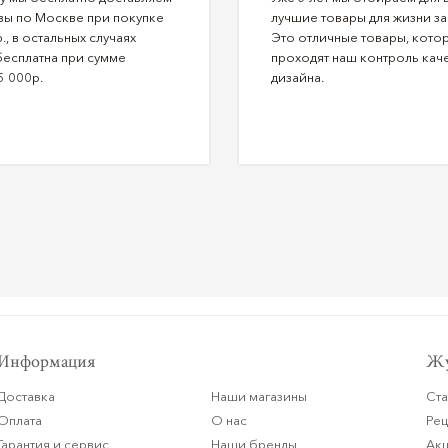
зы по Москве при покупке
лучшие товары для жизни за
., в остальных случаях
Это отличные товары, кото
бесплатна при сумме
проходят наш контроль каче
5 000р.
дизайна.
Информация
Жу
Доставка
Наши магазины
Ста
Оплата
О нас
Ре
Гарантия и сервис
Наши бренды
Ак