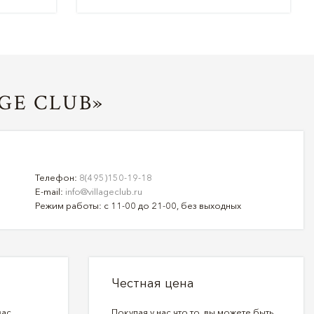
GE CLUB»
Телефон:
8(495)150-19-18
E-mail:
info@villageclub.ru
Режим работы: с 11-00 до 21-00, без выходных
Честная цена
вас
Покупая у нас что то, вы можете быть