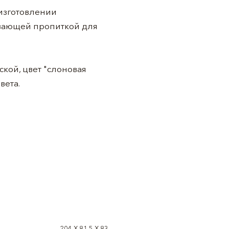
изготовлении
кивающей пропиткой для
кой, цвет "слоновая
вета.
204 X 81,5 X 83