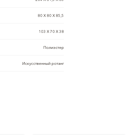
80 X 80 X 85,5
103 X 70 X 38
Полиэстер
Искусственный ротанг