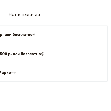
Нет в наличии
р. или бесплатно
✌️
500 р. или бесплатно
✌️
Маркет
✨