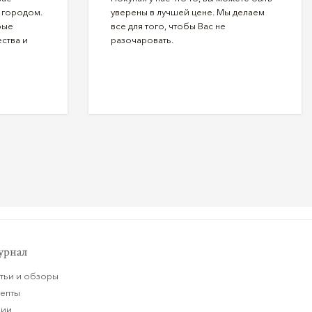
 городом.
уверены в лучшей цене. Мы делаем
рые
все для того, чтобы Вас не
ства и
разочаровать.
рнал
тьи и обзоры
цепты
ции