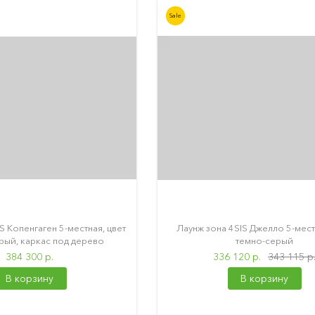
Sale
S Копенгаген 5-местная, цвет
Лаунж зона 4SIS Джелло 5-мест
рый, каркас под дерево
темно-серый
384 300 р.
336 120 р.
343 115 р
В корзину
В корзину