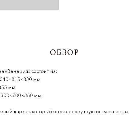
ОБЗОР
а «Венеция» состоит из:
 2040×815×830 мм.
855 мм.
 1300×700×380 мм.
ый каркас, который оплетен вручную искусственны