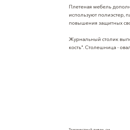
Плетеная мебель дополн
используют полиэстер, п
повышения защитных сво
Журнальный столик выпо
кость". Столешница - ова
Трехместный диван, см