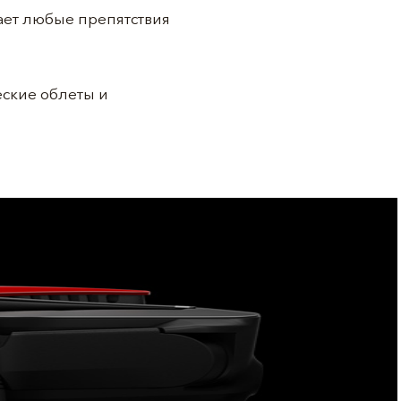
ает любые препятствия
еские облеты и