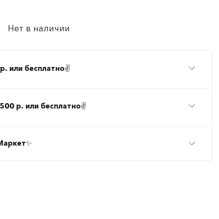
Нет в наличии
р. или бесплатно
✌️
500 р. или бесплатно
✌️
Маркет
✨