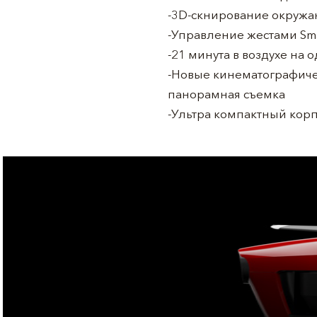
-3D-скнирование окружа
-Управление жестами Sm
-21 минута в воздухе на
-Новые кинематографиче
панорамная съемка
-Ультра компактный корп