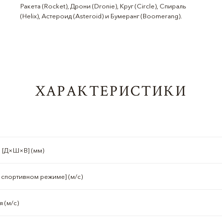
Ракета (Rocket), Дрони (Dronie), Круг (Circle), Спираль
(Helix), Астероид (Asteroid) и Бумеранг (Boomerang).
ХАРАКТЕРИСТИКИ
 [Д×Ш×В] (мм)
 спортивном режиме] (м/с)
 (м/с)