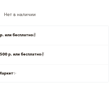
Нет в наличии
р. или бесплатно
✌️
500 р. или бесплатно
✌️
Маркет
✨