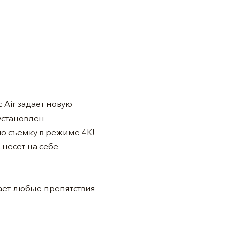
 Air задает новую
установлен
ю съемку в режиме 4К!
несет на себе
ает любые препятствия