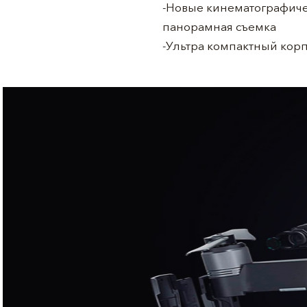
-Новые кинематографиче
панорамная съемка
-Ультра компактный корп