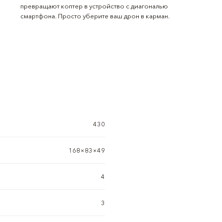
превращают коптер в устройство с диагональю
смартфона. Просто уберите ваш дрон в карман.
430
168×83×49
4
3