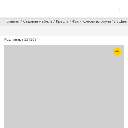
0
Главная
Садовая мебель
Кресла
4Sis
Кресло из роупа 4SIS Дие
Код товара
221263
Sale