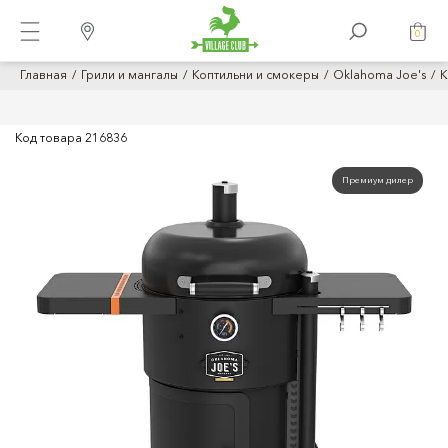
0
Главная
Грили и мангалы
Коптильни и смокеры
Oklahoma Joe's
К
Код товара
216836
Премиум дилер