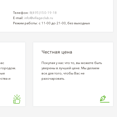
Телефон:
8(495)150-19-18
E-mail:
info@villageclub.ru
Режим работы: с 11-00 до 21-00, без выходных
Честная цена
вас
Покупая у нас что то, вы можете быть
 городом.
уверены в лучшей цене. Мы делаем
рые
все для того, чтобы Вас не
ства и
разочаровать.