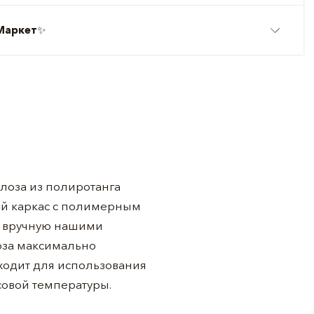
Маркет
✨
я лоза из полиротанга
ой каркас с полимерным
о вручную нашими
оза максимально
ходит для использования
совой температуры.