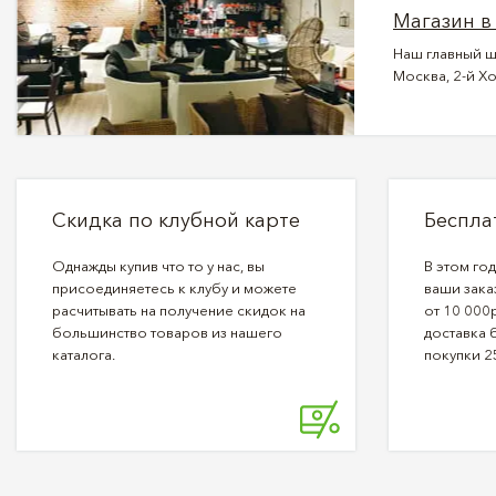
Магазин в
Наш главный ш
Москва, 2-й Хо
Скидка по клубной карте
Беспла
Однажды купив что то у нас, вы
В этом го
присоединяетесь к клубу и можете
ваши зака
расчитывать на получение скидок на
от 10 000р
большинство товаров из нашего
доставка 
каталога.
покупки 2