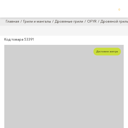
0
Главная
Грили и мангалы
Дровяные грили
OFYR
Дровяной гриль
Код товара
53391
Доставим завтра