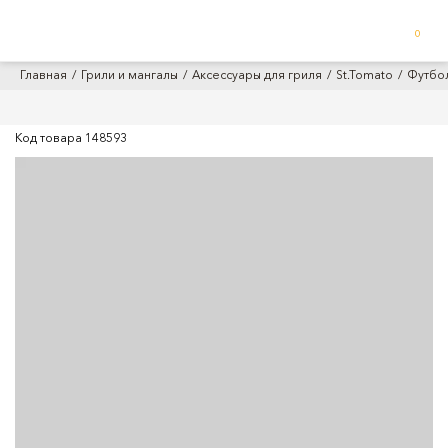
0
Главная
Грили и мангалы
Аксессуары для гриля
St.Tomato
Футбол
Код товара
148593