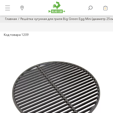
0
Главная
Решётка чугунная для гриля Big Green Egg Mini (диаметр 25см
Код товара
1209