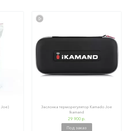
 Joe)
Заслонка терморегулятор Kamado Joe
Ikamand
29 900 р.
Под заказ