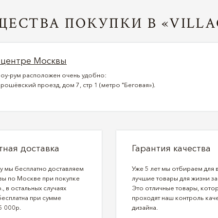
ЕСТВА ПОКУПКИ В «VILLA
 центре Москвы
оу-рум расположен очень удобно:
рошёвский проезд, дом 7, стр 1 (метро "Беговая»).
тная доставка
Гарантия качества
ду мы бесплатно доставляем
Уже 5 лет мы отбираем для 
зы по Москве при покупке
лучшие товары для жизни за
., в остальных случаях
Это отличные товары, кото
бесплатна при сумме
проходят наш контроль каче
5 000р.
дизайна.