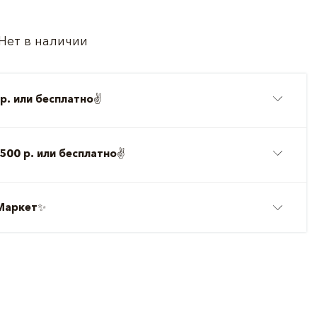
Нет в наличии
р. или бесплатно
✌️
500 р. или бесплатно
✌️
Маркет
✨