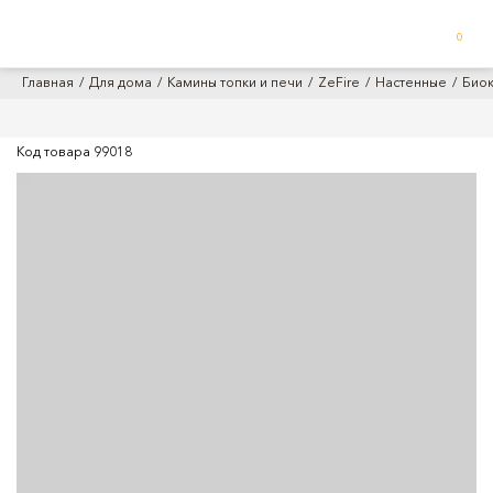
0
Главная
Для дома
Камины топки и печи
ZeFire
Настенные
Биок
Код товара
99018