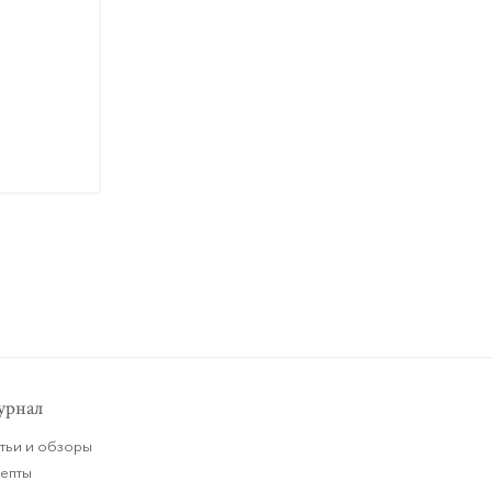
рнал
тьи и обзоры
цепты