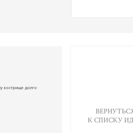
му кострище долго
ВЕРНУТЬС
К СПИСКУ И