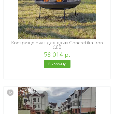
Кострище очаг для дачи Concretika Iron
С80
58 014 р.
В корзину