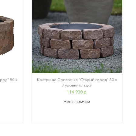
род" 80 х
Кострище Concretika "Старый город" 80 х
3 уровня кладки
114 930 р.
Нет в наличии