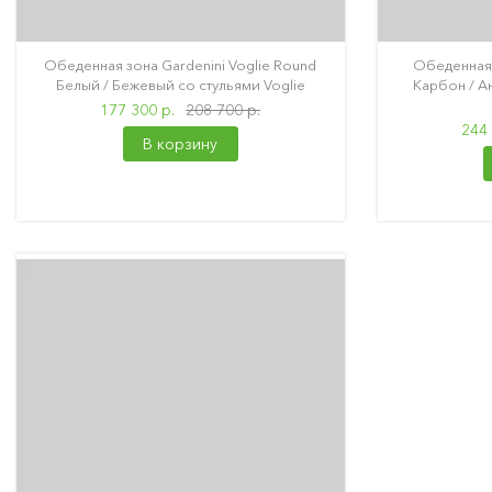
Обеденная зона Gardenini Voglie Round
Обеденная 
Белый / Бежевый со стульями Voglie
Карбон / Ан
177 300 р.
208 700 р.
244 
В корзину