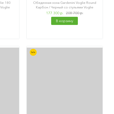
lie 180
Обеденная зона Gardenini Voglie Round
Voglie
Карбон / Черный со стульями Voglie
177 300 р.
208 700 р.
В корзину
Sale