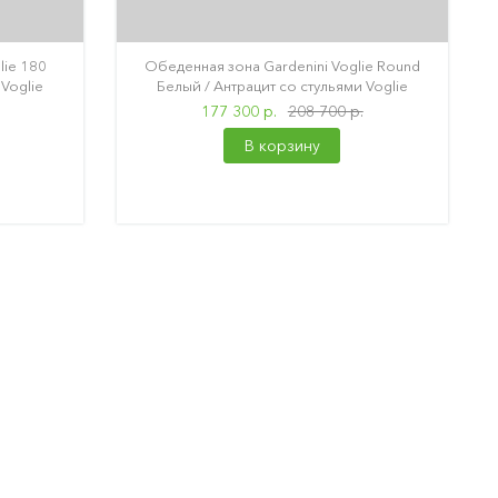
lie 180
Обеденная зона Gardenini Voglie Round
Voglie
Белый / Антрацит со стульями Voglie
177 300 р.
208 700 р.
В корзину