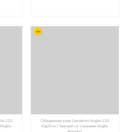
Sale
lie 220
Обеденная зона Gardenini Voglie 220
Voglie
Карбон / Черный со стульями Voglie
Armrest