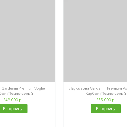
 Gardenini Premium Voglie
Лаунж зона Gardenini Premium Vo
бон / Темно-серый
Карбон / Темно-серый
249 000 р.
285 000 р.
В корзину
В корзину