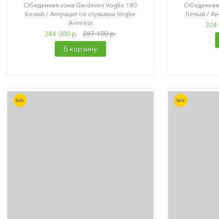
Обеденная зона Gardenini Voglie 180
Обеденная 
Белый / Антрацит со стульями Voglie
Белый / Ан
Armrest
224 
244 000 р.
287 100 р.
В корзину
Sale
Sale