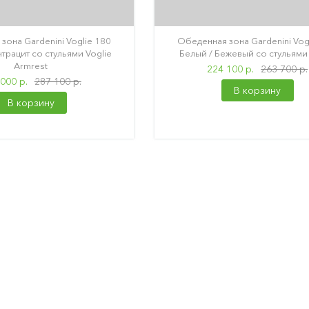
зона Gardenini Voglie 180
Обеденная зона Gardenini Vog
трацит со стульями Voglie
Белый / Бежевый со стульями 
Armrest
224 100 р.
263 700 р.
000 р.
287 100 р.
В корзину
В корзину