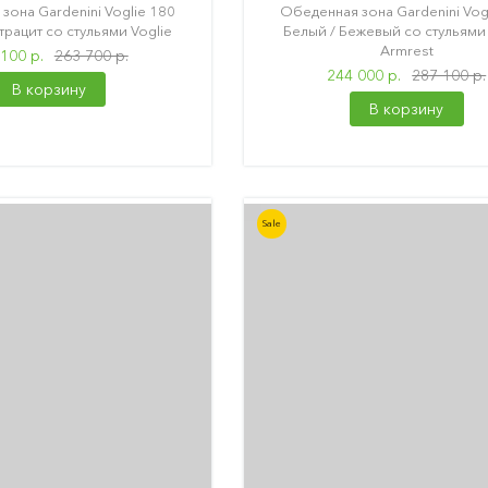
зона Gardenini Voglie 180
Обеденная зона Gardenini Vog
трацит со стульями Voglie
Белый / Бежевый со стульями 
Armrest
100 р.
263 700 р.
244 000 р.
287 100 р.
В корзину
В корзину
Sale