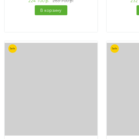
224 100 р.
263 700 р.
232 
В корзину
Sale
Sale