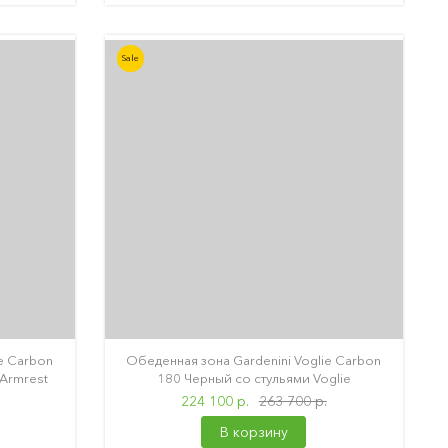
Sale
e Carbon
Обеденная зона Gardenini Voglie Carbon
 Armrest
180 Черный со стульями Voglie
224 100 р.
263 700 р.
В корзину