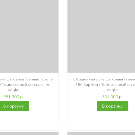
на Gardenini Premium Voglie
Обеденная зона Gardenini Premi
/ Темно-серый со стульями
180 Карбон / Темно-серый со 
Voglie
Voglie
381 300 р.
351 300 р.
В корзину
В корзину