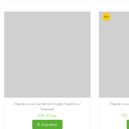
Sale
Лаунж зона Gardenini Voglie Карбон /
Лаунж зона
Черный
224 910 р.
191 
В корзину