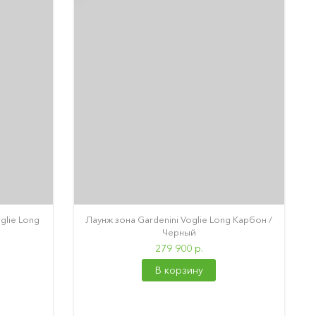
glie Long
Лаунж зона Gardenini Voglie Long Карбон /
Черный
279 900 р.
В корзину