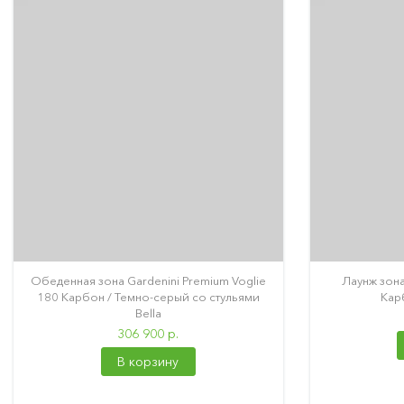
Обеденная зона Gardenini Premium Voglie
Лаунж зона
180 Карбон / Темно-серый со стульями
Кар
Bella
306 900 р.
В корзину