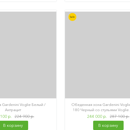
Sale
 Gardenini Voglie Белый /
Обеденная зона Gardenini Vogli
Антрацит
180 Черный со стульями Voglie
100 р.
224 900 р.
244 000 р.
287 100 р.
В корзину
В корзину