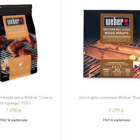
пчения мяса Weber "Смесь
Шпон для копчения Weber "Кед
ля курицы" 700 г
1 290 р.
2 290 р.
Нет в наличии
Нет в наличии