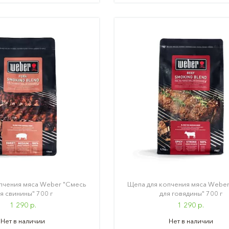
пчения мяса Weber "Смесь
Щепа для копчения мяса Weber
я свинины" 700 г
для говядины" 700 г
1 290 р.
1 290 р.
Нет в наличии
Нет в наличии