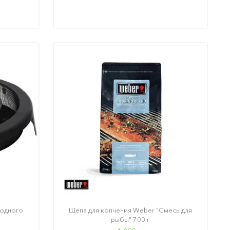
лодного
Щепа для копчения Weber "Смесь для
рыбы" 700 г