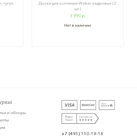
 чугун.
Доски для копчения Weber кедровые (2
шт.)
3 990 р.
Нет в наличии
рнал
тьи и обзоры
цепты
ции
+7 (495) 150-19-18