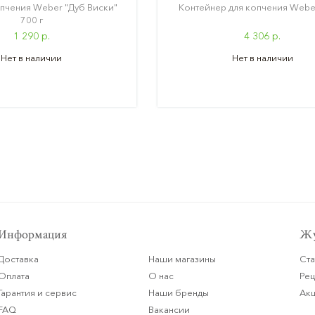
пчения Weber "Дуб Виски"
Контейнер для копчения Weber,
700 г
1 290 р.
4 306 р.
Нет в наличии
Нет в наличии
Информация
Жу
Доставка
Наши магазины
Ста
Оплата
О нас
Ре
Гарантия и сервис
Наши бренды
Ак
FAQ
Вакансии