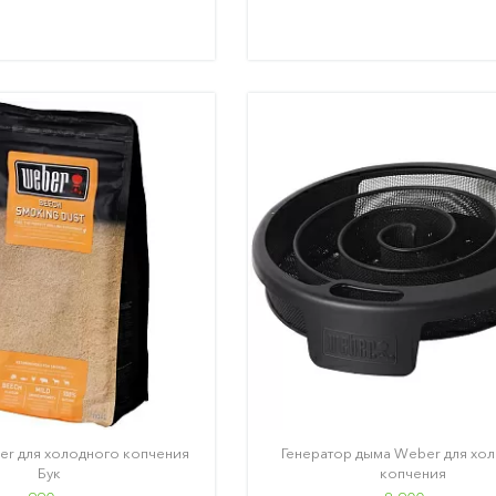
r для холодного копчения
Генератор дыма Weber для хо
Бук
копчения