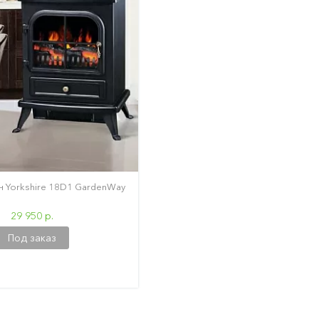
 Yorkshire 18D1 GardenWay
29 950 р.
Под заказ