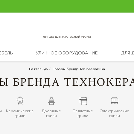
ЛУЧШЕЕ ДЛЯ ЗАГОРОДНОЙ ЖИЗНИ
ЕБЕЛЬ
УЛИЧНОЕ ОБОРУДОВАНИЕ
ДЛЯ 
На главную
Товары бренда ТехноКерамика
Ы БРЕНДА ТЕХНОКЕ
и
Керамические
Дровяные
Пеллетные
Электрические
грили
грили
грили
грили