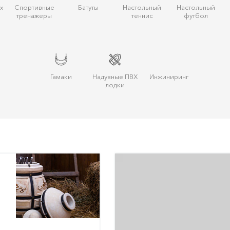
х
Спортивные
Батуты
Настольный
Настольный
тренажеры
теннис
футбол
Гамаки
Надувные ПВХ
Инжиниринг
лодки