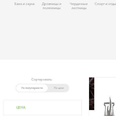
Баня и сауна
Дровницы и
Чердачные
Спорт и отды
поленницы
лестницы
Сортировать:
По популярности
По цене
ЦЕНА