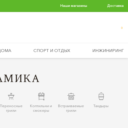
Наши магазины
Доставка
0
ДОМА
СПОРТ И ОТДЫХ
ИНЖИНИРИНГ
РАМИКА
Переносные
Коптильни и
Встраиваемые
Тандыры
грили
смокеры
грили