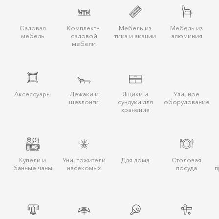
Садовая
Комплекты
Мебель из
Мебель из
мебель
садовой
тика и акации
алюминия
мебели
Аксессуары
Лежаки и
Ящики и
Уличное
шезлонги
сундуки для
оборудование
хранения
Купели и
Уничтожители
Для дома
Столовая
банные чаны
насекомых
посуда
п