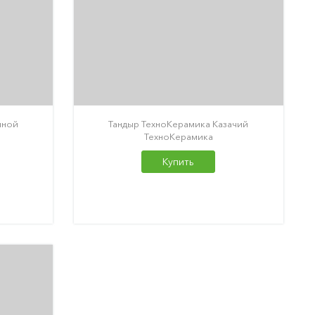
пной
Тандыр ТехноКерамика Казачий
ТехноКерамика
Купить