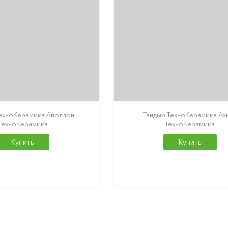
ТехноКерамика Аполлон
Тандыр ТехноКерамика Ах
ТехноКерамика
ТехноКерамика
Купить
Купить