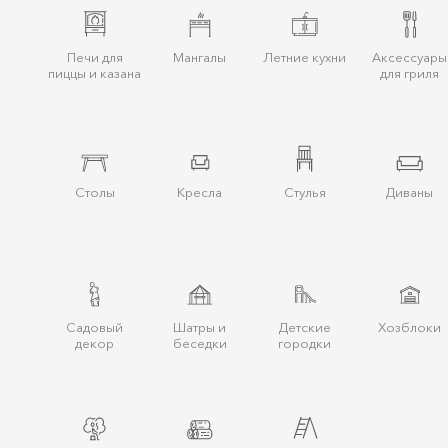
Печи для
Мангалы
Летние кухни
Аксессуары
пиццы и казана
для гриля
Столы
Кресла
Стулья
Диваны
Cадовый
Шатры и
Детские
Хозблоки
декор
беcедки
городки