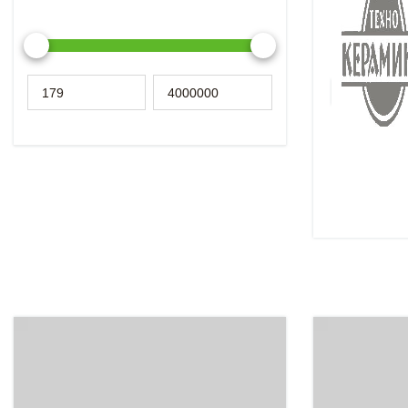
Керамически
большом зав
работает бол
Подробнее