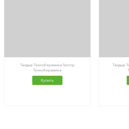
Тандыр ТехноКерамика Гектор
Тандыр 
ТехноКерамика
Купить