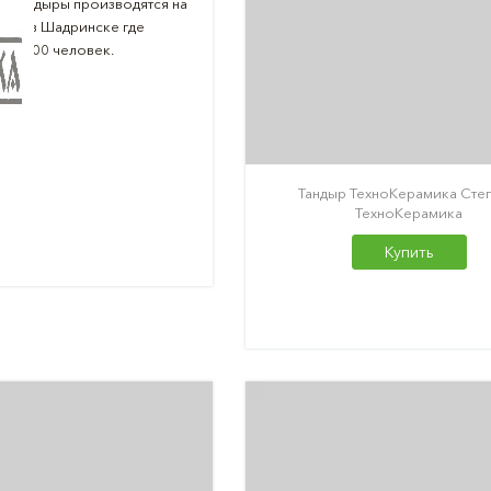
е тандыры производятся на
оде в Шадринске где
ее 800 человек.
Тандыр ТехноКерамика Сте
ТехноКерамика
Купить