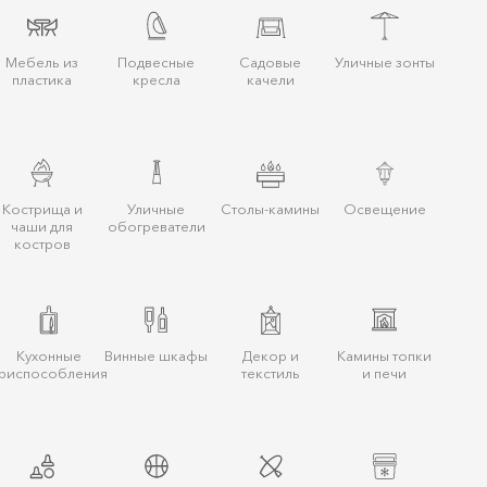
Мебель из
Подвесные
Садовые
Уличные зонты
пластика
кресла
качели
Кострища и
Уличные
Столы-камины
Освещение
чаши для
обогреватели
костров
Кухонные
Винные шкафы
Декор и
Камины топки
риспособления
текстиль
и печи