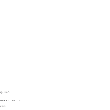
рнал
тьи и обзоры
цепты