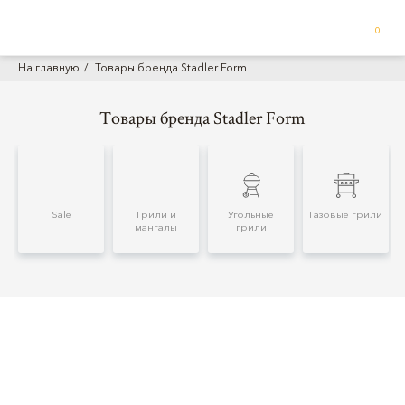
0
На главную
Товары бренда Stadler Form
Товары бренда Stadler Form
Sale
Грили и
Угольные
Газовые грили
мангалы
грили