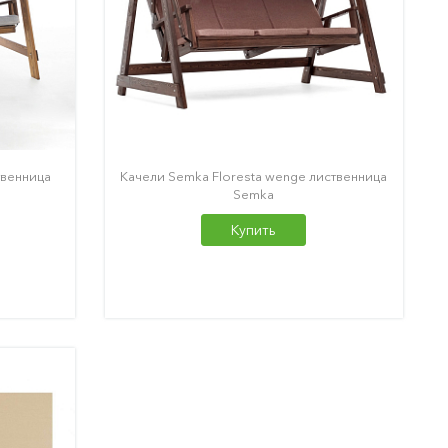
твенница
Качели Semka Floresta wenge лиственница
Semka
Купить