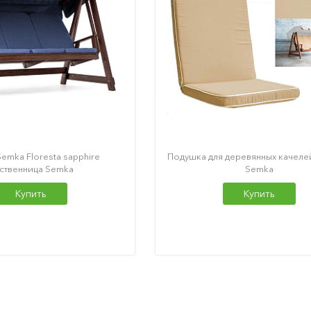
emka Floresta sapphire
Подушка для деревянных качелей
ственница Semka
Semka
Купить
Купить