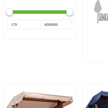
Semka - прои
качественног
Сосна, Дуб, 
Подробнее