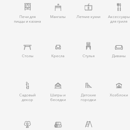
Печи для
Мангалы
Летние кухни
Аксессуары
пиццы и казана
для гриля
Столы
Кресла
Стулья
Диваны
Cадовый
Шатры и
Детские
Хозблоки
декор
беcедки
городки