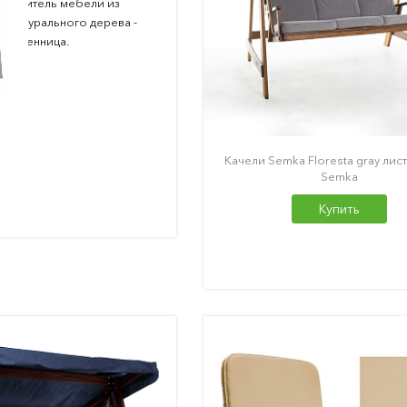
зводитель мебели из
о натурального дерева -
Лиственница.
Качели Semka Floresta gray лис
Semka
Купить