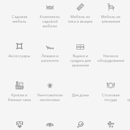
Садовая
Комплекты
Мебель из
Мебель из
мебель
садовой
тика и акации
алюминия
мебели
Аксессуары
Лежаки и
Ящики и
Уличное
шезлонги
сундуки для
оборудование
хранения
Купели и
Уничтожители
Для дома
Столовая
банные чаны
насекомых
посуда
п