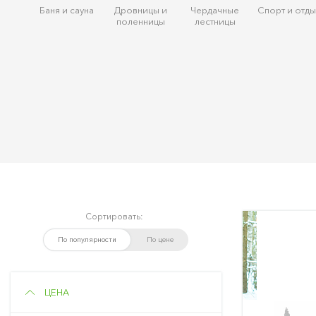
Баня и сауна
Дровницы и
Чердачные
Спорт и отды
поленницы
лестницы
Сортировать:
По популярности
По цене
ЦЕНА