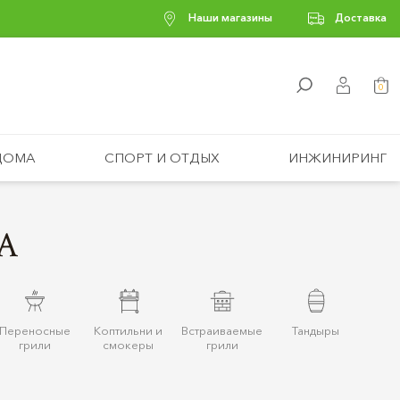
Наши магазины
Доставка
0
ДОМА
СПОРТ И ОТДЫХ
ИНЖИНИРИНГ
A
Переносные
Коптильни и
Встраиваемые
Тандыры
грили
смокеры
грили