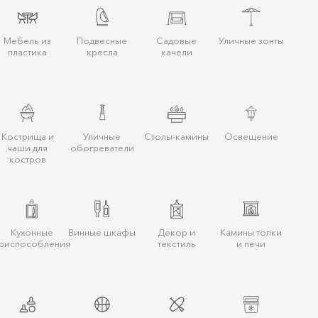
Мебель из
Подвесные
Садовые
Уличные зонты
пластика
кресла
качели
Кострища и
Уличные
Столы-камины
Освещение
чаши для
обогреватели
костров
Кухонные
Винные шкафы
Декор и
Камины топки
риспособления
текстиль
и печи