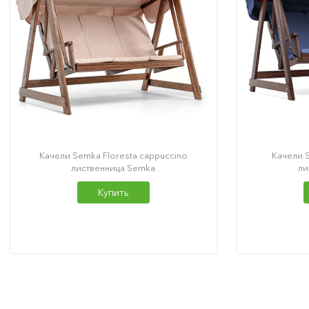
Качели Semka Floresta cappuccino
Качели S
лиственница Semka
ли
Купить