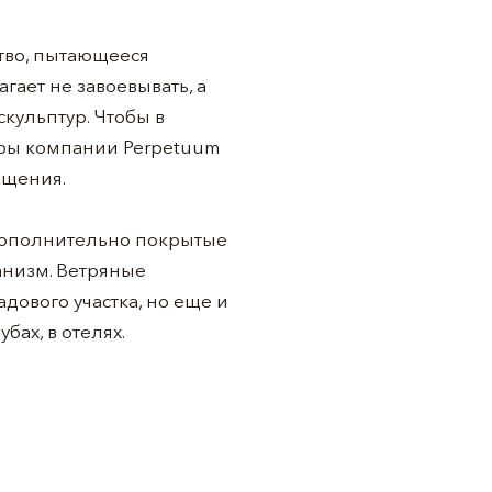
тво, пытающееся
ает не завоевывать, а
кульптур. Чтобы в
ры компании Perpetuum
ащения.
 дополнительно покрытые
анизм. Ветряные
дового участка, но еще и
бах, в отелях.