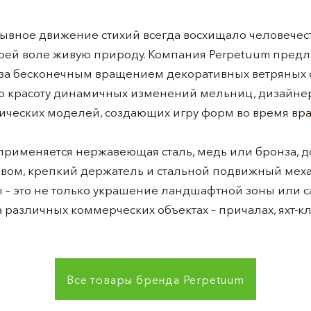
ывное движение стихий всегда восхищало человечес
оей воле живую природу. Компания Perpetuum предлаг
 за бесконечным вращением декоративных ветряных с
ю красоту динамичных изменений мельниц, дизайне
тических моделей, создающих игру форм во время вр
 применяется нержавеющая сталь, медь или бронза,
вом, крепкий держатель и стальной подвижный мех
 – это не только украшение ландшафтной зоны или са
различных коммерческих объектах – причалах, яхт-клу
Все товары бренда
Perpetuum