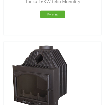
Топка 16KW telio Monolity
Купить