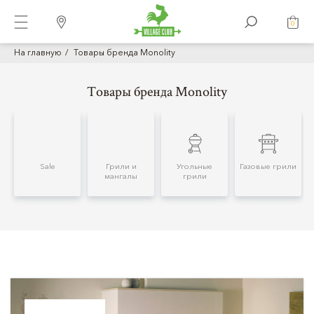
0
На главную
Товары бренда Monolity
Товары бренда Monolity
Sale
Грили и
Угольные
Газовые грили
мангалы
грили