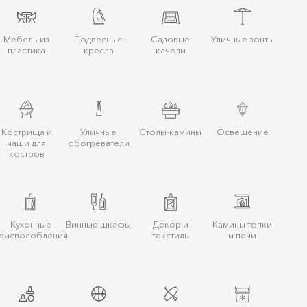
Мебель из
Подвесные
Садовые
Уличные зонты
пластика
кресла
качели
Кострища и
Уличные
Столы-камины
Освещение
чаши для
обогреватели
костров
Кухонные
Винные шкафы
Декор и
Камины топки
риспособления
текстиль
и печи