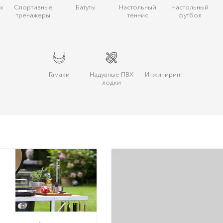
х
Спортивные
Батуты
Настольный
Настольный
тренажеры
теннис
футбол
Гамаки
Надувные ПВХ
Инжиниринг
лодки