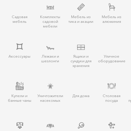
Садовая
Комплекты
Мебель из
Мебель из
мебель
садовой
тика и акации
алюминия
мебели
Аксессуары
Лежаки и
Ящики и
Уличное
шезлонги
сундуки для
оборудование
хранения
Купели и
Уничтожители
Для дома
Столовая
банные чаны
насекомых
посуда
п