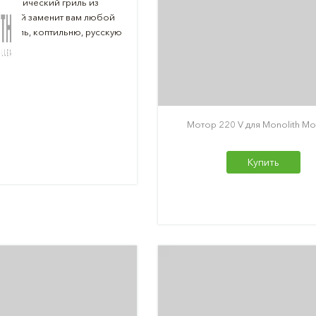
ерамический гриль из
оторый заменит вам любой
гриль, коптильню, русскую
у.
Мотор 220 V для Monolith Mo
Купить