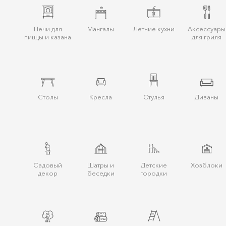
Печи для
Мангалы
Летние кухни
Аксессуары
пиццы и казана
для гриля
Столы
Кресла
Стулья
Диваны
Cадовый
Шатры и
Детские
Хозблоки
декор
беcедки
городки