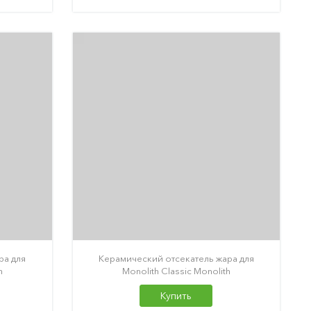
ра для
Керамический отсекатель жара для
h
Monolith Classic Monolith
Купить