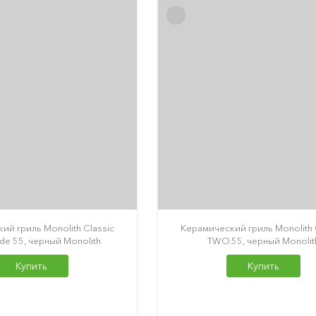
ий гриль Monolith Classic
Керамический гриль Monolith 
de 55, черный Monolith
TWO.55, черный Monolit
Купить
Купить