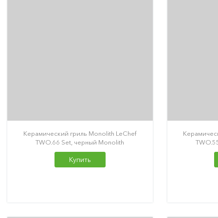
Керамический гриль Monolith LeChef
Керамическ
TWO.66 Set, черный Monolith
TWO.55
Купить