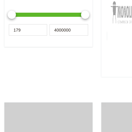
Уникальный к
германии, к
современный 
печь и духовк
Подробнее