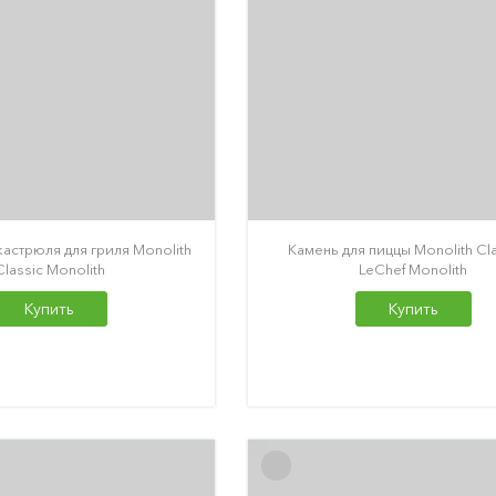
кастрюля для гриля Monolith
Камень для пиццы Monolith Cla
Classic Monolith
LeChef Monolith
Купить
Купить