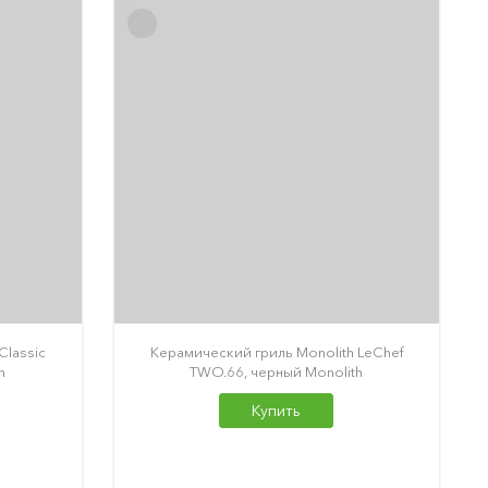
Classic
Керамический гриль Monolith LeChef
h
TWO.66, черный Monolith
Купить