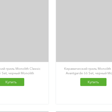
ий гриль Monolith Classic
Керамический гриль Monolith
 Set, черный Monolith
Avantgarde 66 Set, черный Mo
Купить
Купить