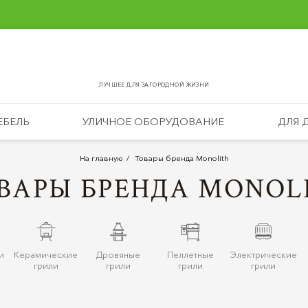
ЛУЧШЕЕ ДЛЯ ЗАГОРОДНОЙ ЖИЗНИ
ЕБЕЛЬ
УЛИЧНОЕ ОБОРУДОВАНИЕ
ДЛЯ 
На главную
Товары бренда Monolith
ВАРЫ БРЕНДА MONOL
и
Керамические
Дровяные
Пеллетные
Электрические
грили
грили
грили
грили