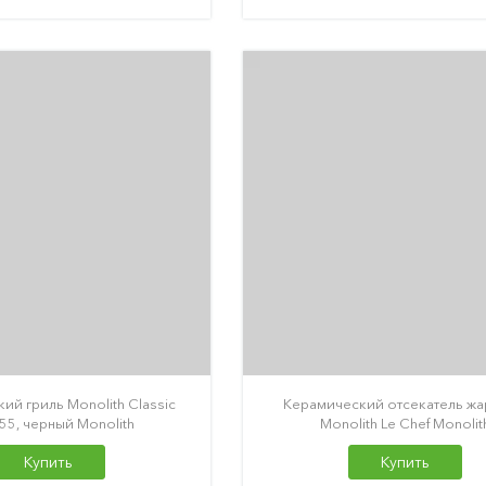
ий гриль Monolith Classic
Керамический отсекатель жа
55, черный Monolith
Monolith Le Chef Monolit
Купить
Купить