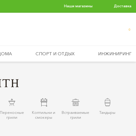
Наши магазины
Доставка
0
ДОМА
СПОРТ И ОТДЫХ
ИНЖИНИРИНГ
ITH
Переносные
Коптильни и
Встраиваемые
Тандыры
грили
смокеры
грили