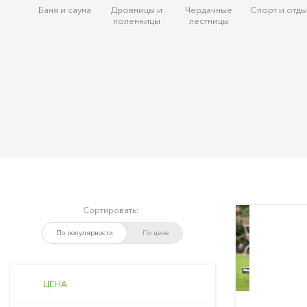
Баня и сауна
Дровницы и
Чердачные
Спорт и отды
поленницы
лестницы
Сортировать:
По популярности
По цене
ЦЕНА