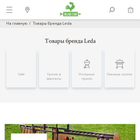
0
На главную
Товары бренда Leda
Товары бренда Leda
Sale
Грили и
Угольные
Газовые грили
мангалы
грили