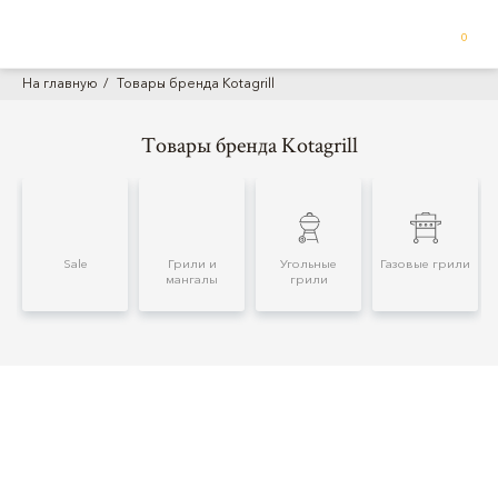
0
На главную
Товары бренда Kotagrill
Товары бренда Kotagrill
Sale
Грили и
Угольные
Газовые грили
мангалы
грили