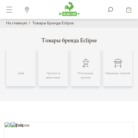
0
На главную
Товары бренда Eclipse
Товары бренда Eclipse
Sale
Грили и
Угольные
Газовые грили
мангалы
грили