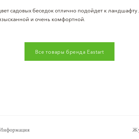
ет садовых беседок отлично подойдет к ландшафту л
изысканной и очень комфортной.
Все товары бренда
Eastart
Информация
Жу