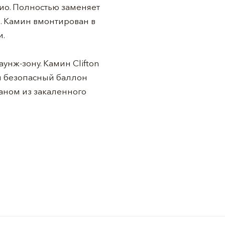
тио. Полностью заменяет
. Камин вмонтирован в
и.
унж-зону. Камин Clifton
й безопасный баллон
аном из закаленного