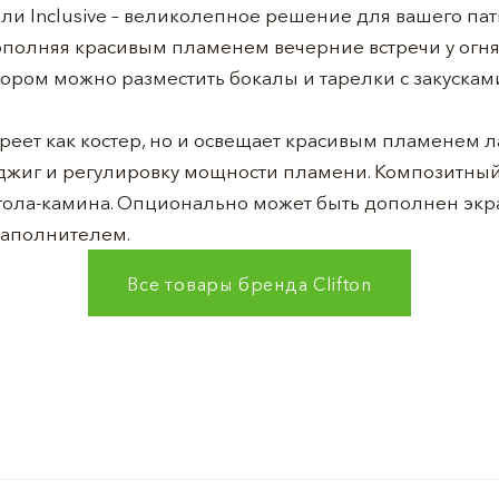
ли Inclusive – великолепное решение для вашего па
ополняя красивым пламенем вечерние встречи у огня
тором можно разместить бокалы и тарелки с закускам
реет как костер, но и освещает красивым пламенем ла
джиг и регулировку мощности пламени. Композитны
стола-камина. Опционально может быть дополнен экр
наполнителем.
Все товары бренда
Clifton