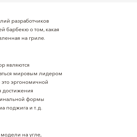
илий разработчиков
й барбекю о том, какая
вленная на гриле.
ор являются
ваться мировым лидером
– это эргономичной
я достижения
игинальной формы
 поджига и т. д.
модели на угле,