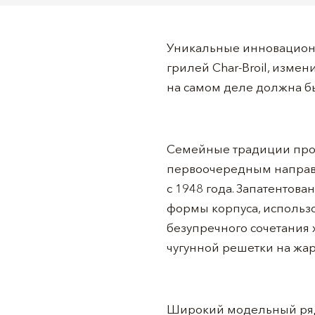
Уникальные инновационн
грилей Char-Broil, изме
на самом деле должна бы
Семейные традиции прод
первоочередным направл
с 1948 года. Запатентов
формы корпуса, использо
безупречного сочетания 
чугунной решетки на жар
Широкий модельный ряд г