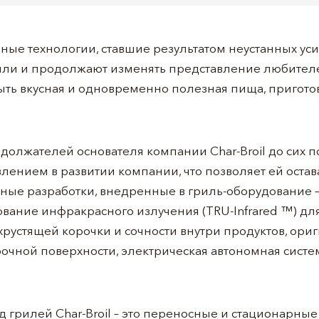
ые технологии, ставшие результатом неустанных ус
нили и продолжают изменять представление любителе
ть вкусная и одновременно полезная пища, пригото
олжателей основателя компании Char-Broil до сих п
ением в развитии компании, что позволяет ей оста
анные разработки, внедренные в гриль-оборудование 
вание инфракрасного излучения (TRU-Infrared ™) дл
хрустящей корочки и сочности внутри продуктов, ор
очной поверхности, электрическая автономная система
рилей Char-Broil – это переносные и стационарные 