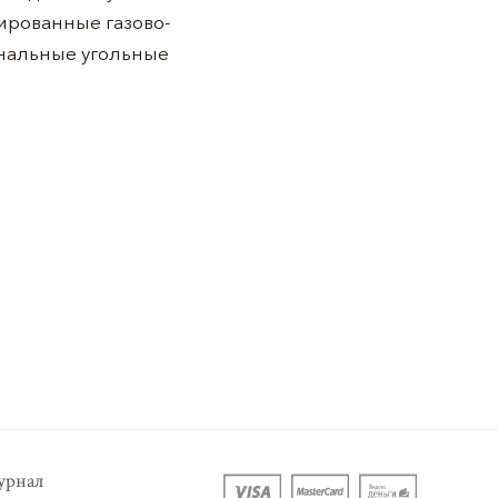
ированные газово-
инальные угольные
рнал