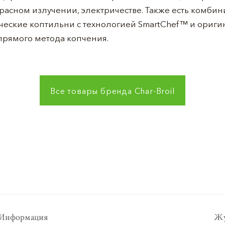
асном излучении, электричестве. Также есть комбин
ические коптильни с технологией SmartChef™ и ориг
прямого метода копчения.
Все товары бренда
Char-Broil
Информация
Жу