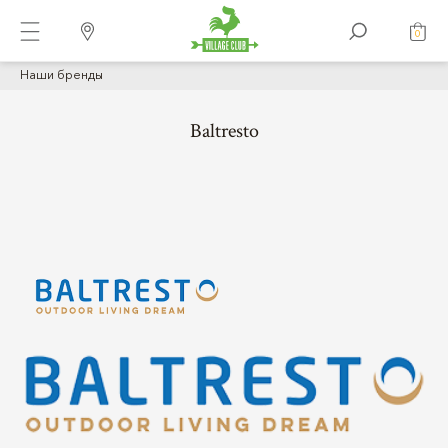
0
Наши бренды
Baltresto