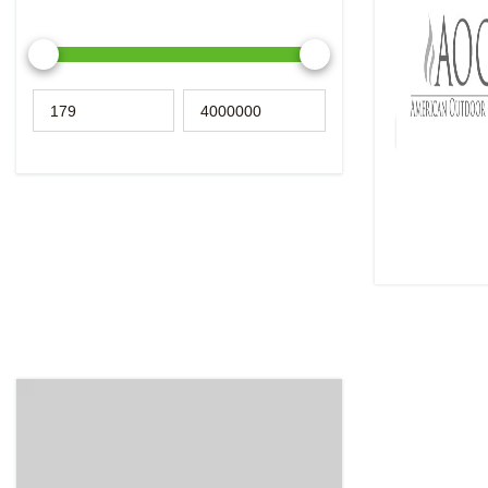
Прекрасное 
удобство ис
технологий -
грилей AOG.
Подробнее