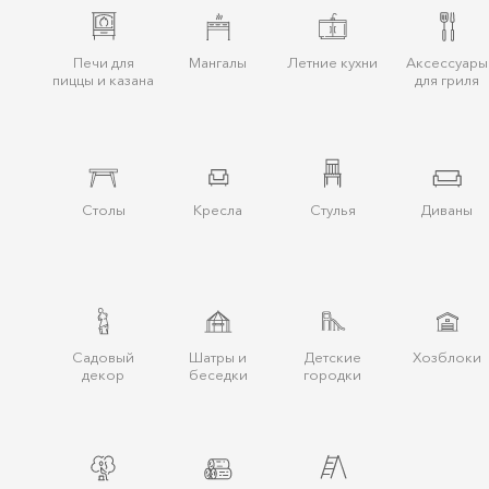
Печи для
Мангалы
Летние кухни
Аксессуары
пиццы и казана
для гриля
Столы
Кресла
Стулья
Диваны
Cадовый
Шатры и
Детские
Хозблоки
декор
беcедки
городки