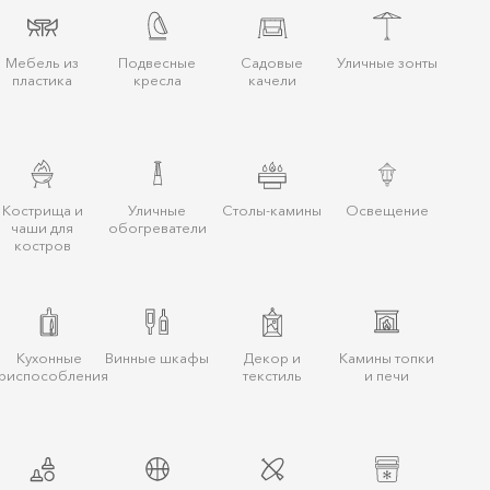
Мебель из
Подвесные
Садовые
Уличные зонты
пластика
кресла
качели
Кострища и
Уличные
Столы-камины
Освещение
чаши для
обогреватели
костров
Кухонные
Винные шкафы
Декор и
Камины топки
риспособления
текстиль
и печи