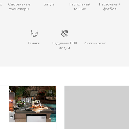
х
Спортивные
Батуты
Настольный
Настольный
тренажеры
теннис
футбол
Гамаки
Надувные ПВХ
Инжиниринг
лодки