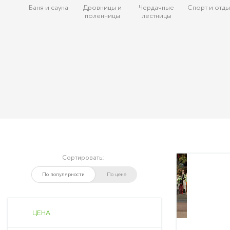
Баня и сауна
Дровницы и
Чердачные
Спорт и отды
поленницы
лестницы
Сортировать:
По популярности
По цене
ЦЕНА