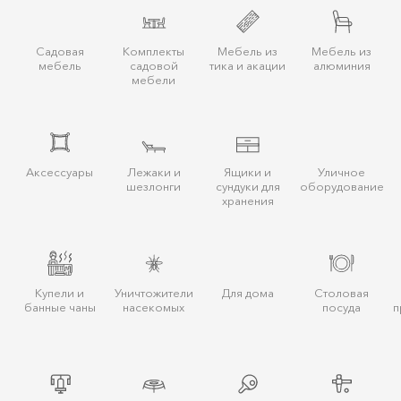
Садовая
Комплекты
Мебель из
Мебель из
мебель
садовой
тика и акации
алюминия
мебели
Аксессуары
Лежаки и
Ящики и
Уличное
шезлонги
сундуки для
оборудование
хранения
Купели и
Уничтожители
Для дома
Столовая
банные чаны
насекомых
посуда
п