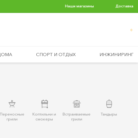
Наши магазины
Доставка
0
ДОМА
СПОРТ И ОТДЫХ
ИНЖИНИРИНГ
Переносные
Коптильни и
Встраиваемые
Тандыры
грили
смокеры
грили