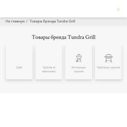
0
На главную
Товары бренда Tundra Grill
Товары бренда Tundra Grill
Sale
Грили и
Угольные
Газовые грили
мангалы
грили