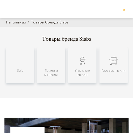
0
На главную
Товары бренда Siabs
Товары бренда Siabs
Sale
Грили и
Угольные
Газовые грили
мангалы
грили