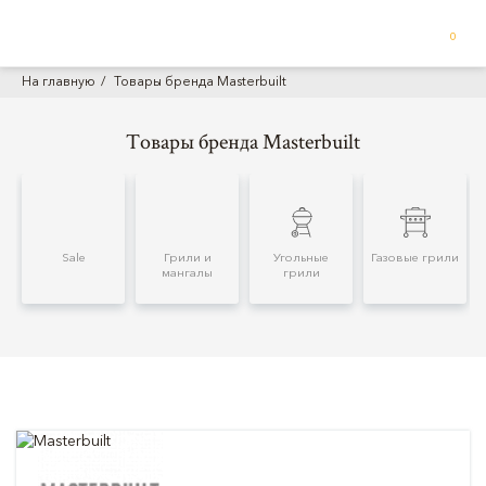
0
На главную
Товары бренда Masterbuilt
Товары бренда Masterbuilt
Sale
Грили и
Угольные
Газовые грили
мангалы
грили