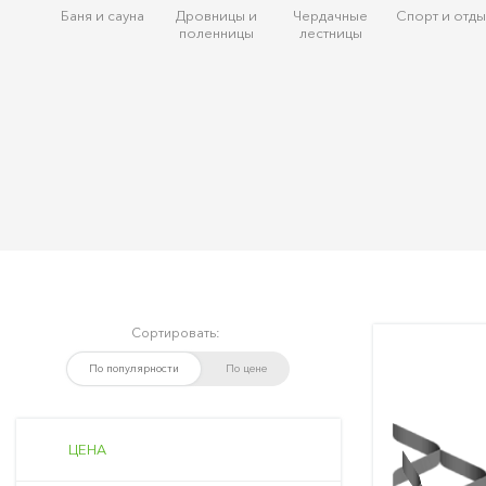
Баня и сауна
Дровницы и
Чердачные
Спорт и отды
поленницы
лестницы
Сортировать:
По популярности
По цене
ЦЕНА