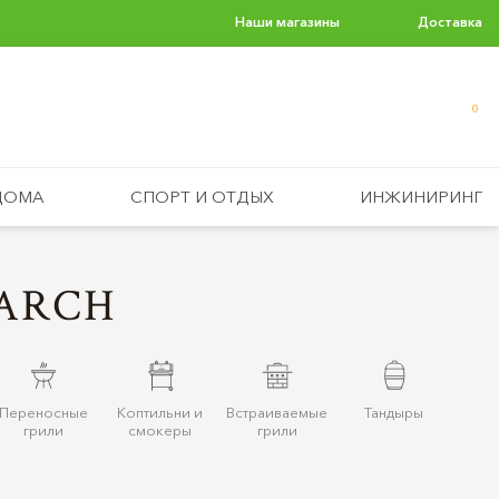
Наши магазины
Доставка
0
ДОМА
СПОРТ И ОТДЫХ
ИНЖИНИРИНГ
EARCH
Переносные
Коптильни и
Встраиваемые
Тандыры
грили
смокеры
грили