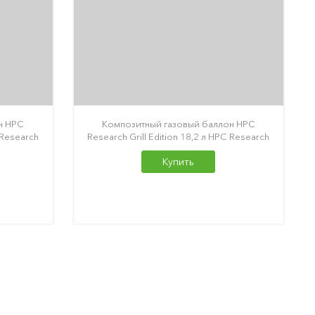
н HPC
Композитный газовый баллон HPC
 Research
Research Grill Edition 18,2 л HPC Research
Купить