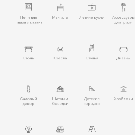
Печи для
Мангалы
Летние кухни
Аксессуары
пиццы и казана
для гриля
Столы
Кресла
Стулья
Диваны
Cадовый
Шатры и
Детские
Хозблоки
декор
беcедки
городки