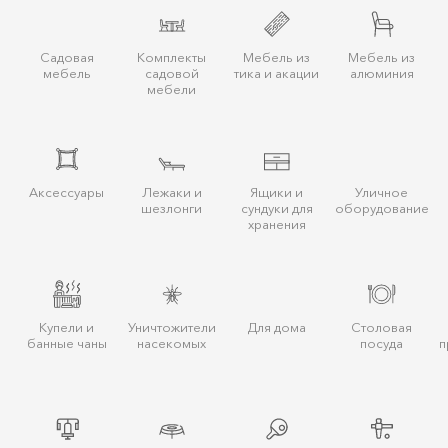
Садовая
Комплекты
Мебель из
Мебель из
мебель
садовой
тика и акации
алюминия
мебели
Аксессуары
Лежаки и
Ящики и
Уличное
шезлонги
сундуки для
оборудование
хранения
Купели и
Уничтожители
Для дома
Столовая
банные чаны
насекомых
посуда
п