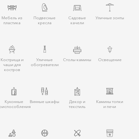
Мебель из
Подвесные
Садовые
Уличные зонты
пластика
кресла
качели
Кострища и
Уличные
Столы-камины
Освещение
чаши для
обогреватели
костров
Кухонные
Винные шкафы
Декор и
Камины топки
риспособления
текстиль
и печи