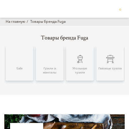
0
На главную
Товары бренда Fuga
Товары бренда Fuga
Sale
Грили и
Угольные
Газовые грили
мангалы
грили