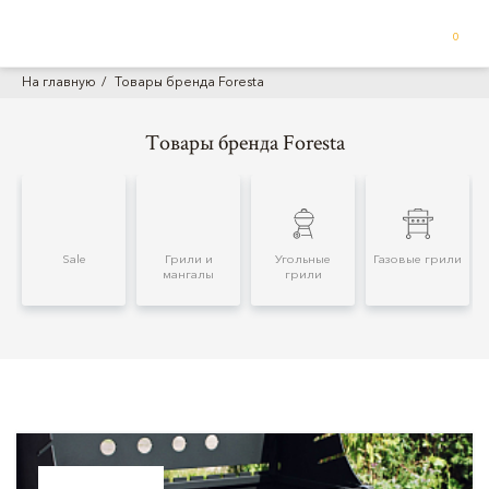
0
На главную
Товары бренда Foresta
Товары бренда Foresta
Sale
Грили и
Угольные
Газовые грили
мангалы
грили