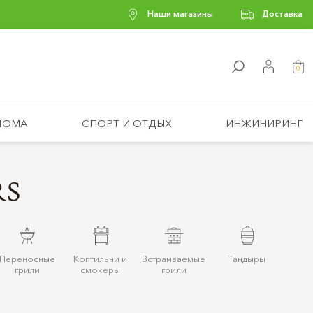
Наши магазины
Доставка
0
ДОМА
СПОРТ И ОТДЫХ
ИНЖИНИРИНГ
RS
Переносные
Коптильни и
Встраиваемые
Тандыры
грили
смокеры
грили