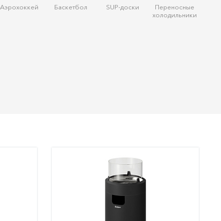
Аэрохоккей
Баскетбол
SUP-доски
Переносные
холодильники