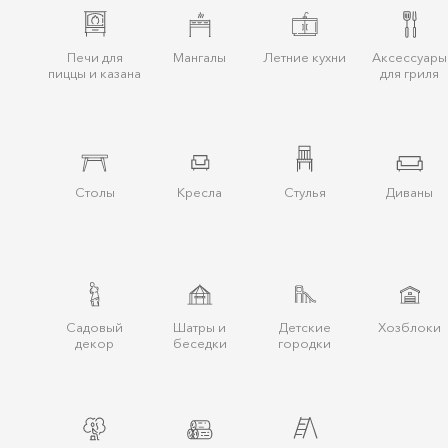
Печи для
Мангалы
Летние кухни
Аксессуары
пиццы и казана
для гриля
Столы
Кресла
Стулья
Диваны
Cадовый
Шатры и
Детские
Хозблоки
декор
беcедки
городки