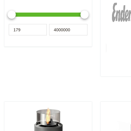
Enders – от 
идей. Продли
насладиться 
теперь под 
уличных газо
фирмы.
Подробнее