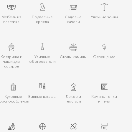
Мебель из
Подвесные
Садовые
Уличные зонты
пластика
кресла
качели
Кострища и
Уличные
Столы-камины
Освещение
чаши для
обогреватели
костров
Кухонные
Винные шкафы
Декор и
Камины топки
риспособления
текстиль
и печи