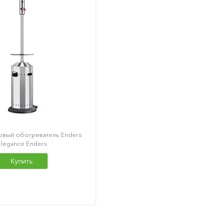
овый обогреватель Enders
Elegance Enders
Купить