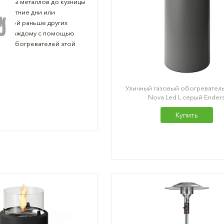
кузницы металлов до кузницы
ть летние дни или
весной раньше других
силу каждому с помощью
вых обогревателей этой
Уличный газовый обогреватель
Nova Led L серый Ender
Купить