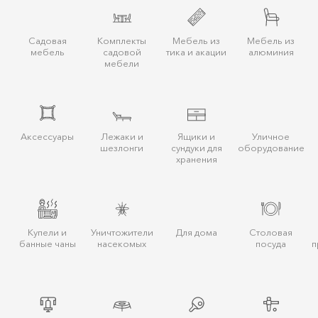
Садовая
Комплекты
Мебель из
Мебель из
мебель
садовой
тика и акации
алюминия
мебели
Аксессуары
Лежаки и
Ящики и
Уличное
шезлонги
сундуки для
оборудование
хранения
Купели и
Уничтожители
Для дома
Столовая
банные чаны
насекомых
посуда
п