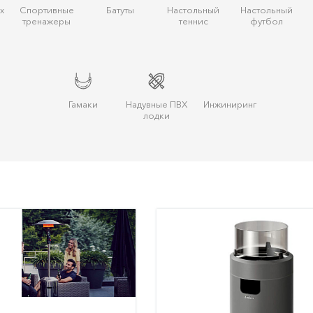
х
Спортивные
Батуты
Настольный
Настольный
тренажеры
теннис
футбол
Гамаки
Надувные ПВХ
Инжиниринг
лодки