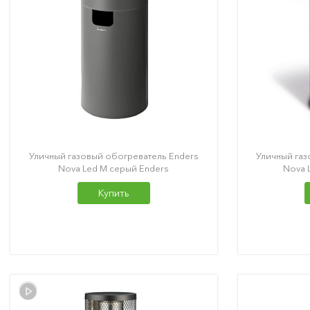
Уличный газовый обогреватель Enders
Уличный газ
Nova Led M серый Enders
Nova 
Купить