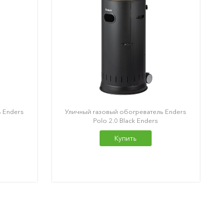
 Enders
Уличный газовый обогреватель Enders
Polo 2.0 Black Enders
Купить