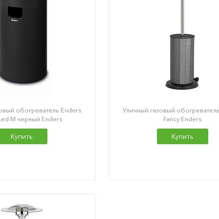
овый обогреватель Enders
Уличный газовый обогреватель
Led M черный Enders
Fancy Enders
Купить
Купить