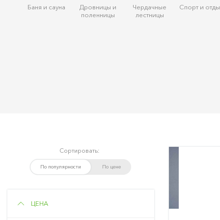
Баня и сауна
Дровницы и
Чердачные
Спорт и отды
поленницы
лестницы
Сортировать:
По популярности
По цене
ЦЕНА