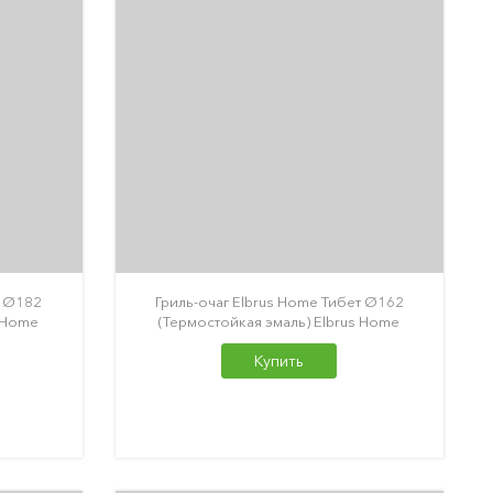
т Ø182
Гриль-очаг Elbrus Home Тибет Ø162
s Home
(Термостойкая эмаль) Elbrus Home
Купить