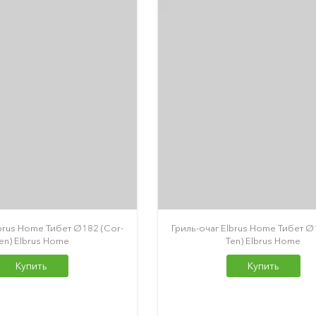
lbrus Home Тибет Ø182 (Cor-
Гриль-очаг Elbrus Home Тибет Ø
en) Elbrus Home
Ten) Elbrus Home
Купить
Купить