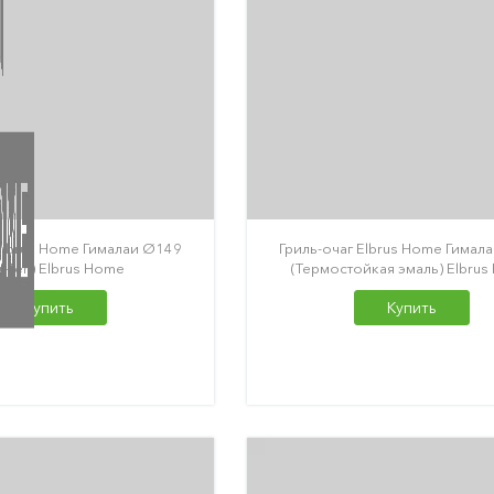
Elbrus Home Гималаи Ø149
Гриль-очаг Elbrus Home Гимал
r-Ten) Elbrus Home
(Термостойкая эмаль) Elbru
Купить
Купить