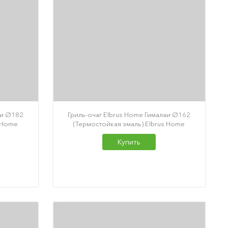
аи Ø182
Гриль-очаг Elbrus Home Гималаи Ø162
s Home
(Термостойкая эмаль) Elbrus Home
Купить