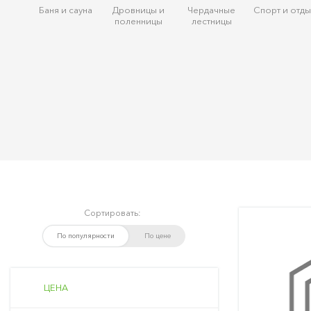
Баня и сауна
Дровницы и
Чердачные
Спорт и отды
поленницы
лестницы
Сортировать:
По популярности
По цене
ЦЕНА