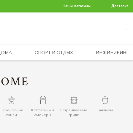
Наши магазины
Доставка
0
ДОМА
СПОРТ И ОТДЫХ
ИНЖИНИРИНГ
HOME
Переносные
Коптильни и
Встраиваемые
Тандыры
грили
смокеры
грили