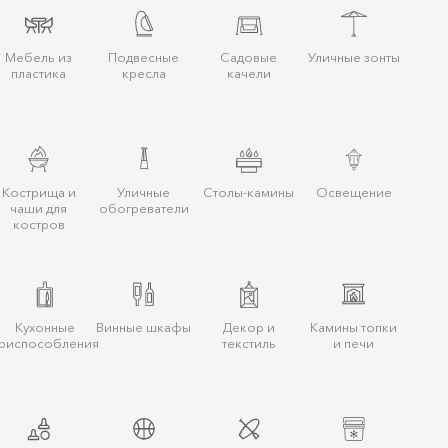
Мебель из
Подвесные
Садовые
Уличные зонты
пластика
кресла
качели
Кострища и
Уличные
Столы-камины
Освещение
чаши для
обогреватели
костров
Кухонные
Винные шкафы
Декор и
Камины топки
риспособления
текстиль
и печи