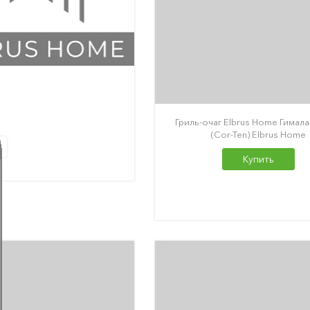
Гриль-очаг Elbrus Home Гимал
(Cor-Ten) Elbrus Home
Купить