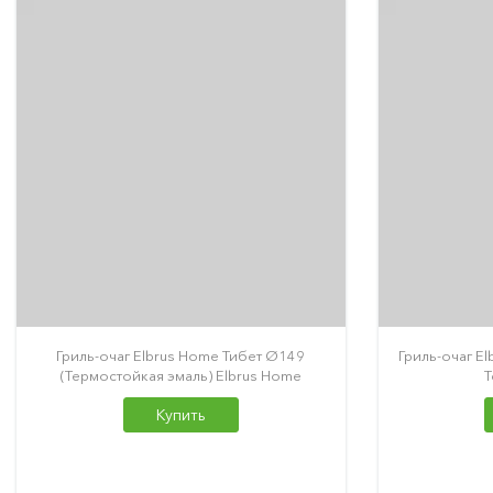
Гриль-очаг Elbrus Home Тибет Ø149
Гриль-очаг E
(Термостойкая эмаль) Elbrus Home
T
Купить