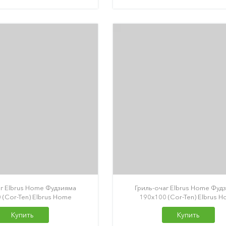
аг Elbrus Home Фудзияма
Гриль-очаг Elbrus Home Фуд
 (Cor-Ten) Elbrus Home
190х100 (Cor-Ten) Elbrus 
Купить
Купить