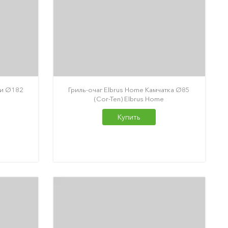
аи Ø182
Гриль-очаг Elbrus Home Камчатка Ø85
(Cor-Ten) Elbrus Home
Купить