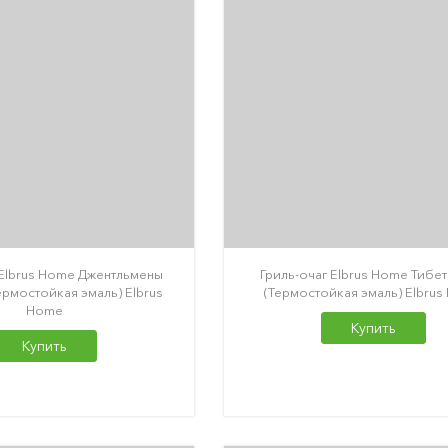
 Elbrus Home Джентльмены
Гриль-очаг Elbrus Home Тибе
ермостойкая эмаль) Elbrus
(Термостойкая эмаль) Elbru
Home
Купить
Купить