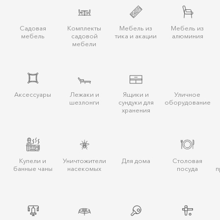
Садовая
Комплекты
Мебель из
Мебель из
мебель
садовой
тика и акации
алюминия
мебели
Аксессуары
Лежаки и
Ящики и
Уличное
шезлонги
сундуки для
оборудование
хранения
Купели и
Уничтожители
Для дома
Столовая
банные чаны
насекомых
посуда
п