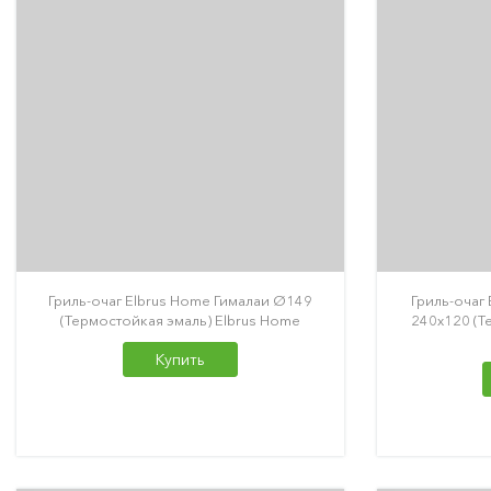
Гриль-очаг Elbrus Home Гималаи Ø149
Гриль-очаг
(Термостойкая эмаль) Elbrus Home
240х120 (Т
Купить