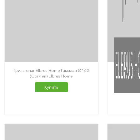
Гриль-очаг Elbrus Home Гималаи Ø162
Гриль-очаг 
(Cor-Ten) Elbrus Home
(Co
Купить