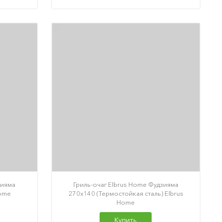
зияма
Гриль-очаг Elbrus Home Фудзияма
Home
270х140 (Термостойкая сталь) Elbrus
Home
Купить