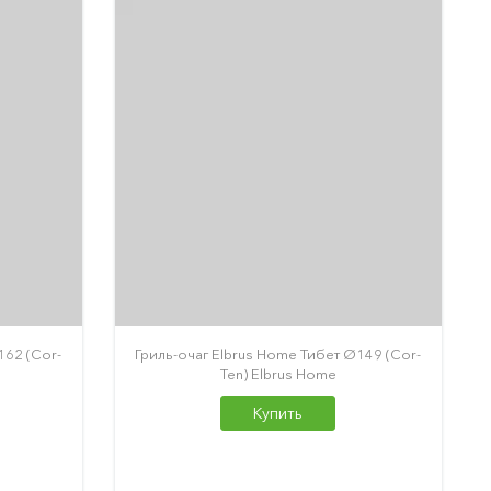
162 (Cor-
Гриль-очаг Elbrus Home Тибет Ø149 (Cor-
Ten) Elbrus Home
Купить