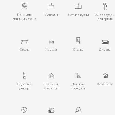
Печи для
Мангалы
Летние кухни
Аксессуары
пиццы и казана
для гриля
Столы
Кресла
Стулья
Диваны
Cадовый
Шатры и
Детские
Хозблоки
декор
беcедки
городки