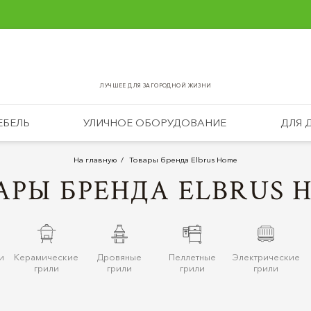
ЛУЧШЕЕ ДЛЯ ЗАГОРОДНОЙ ЖИЗНИ
ЕБЕЛЬ
УЛИЧНОЕ ОБОРУДОВАНИЕ
ДЛЯ 
На главную
Товары бренда Elbrus Home
АРЫ БРЕНДА ELBRUS 
и
Керамические
Дровяные
Пеллетные
Электрические
грили
грили
грили
грили